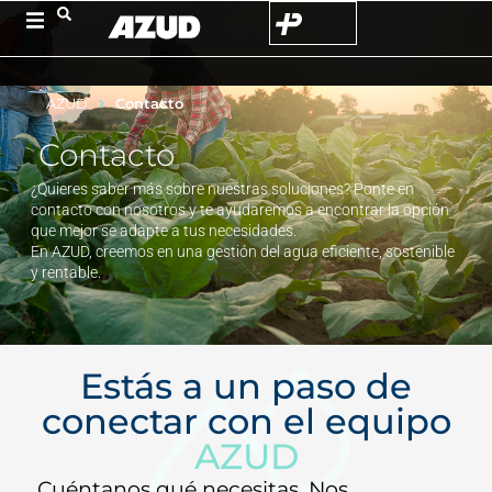
AZUD
Contacto
Contacto
¿Quieres saber más sobre nuestras soluciones? Ponte en
contacto con nosotros y te ayudaremos a encontrar la opción
que mejor se adapte a tus necesidades.
En AZUD, creemos en una gestión del agua eficiente, sostenible
y rentable.
Estás a un paso de
conectar con el equipo
AZUD
Cuéntanos qué necesitas. Nos