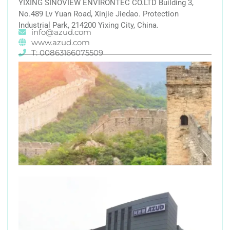
YIXING SINOVIEW ENVIRONTEC CO.LTD Building 3,
No.489 Lv Yuan Road, Xinjie Jiedao. Protection
Industrial Park, 214200 Yixing City, China.
info@azud.com
www.azud.com
T: 00863166075509