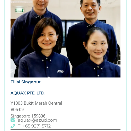
Filial Singapur
AQUAX PTE. LTD.
Y1003 Bukit Merah Central
#05-09
Singapore 159836
aquax@azud.com
T: +65 9271 5712