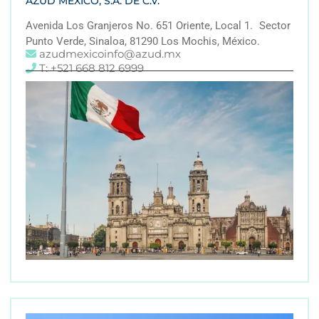
AZUD MEXICO, S.A. DE C.V.
Avenida Los Granjeros No. 651 Oriente, Local 1. Sector
Punto Verde, Sinaloa, 81290 Los Mochis, México.
azudmexicoinfo@azud.mx
T: +521 668 812 6999