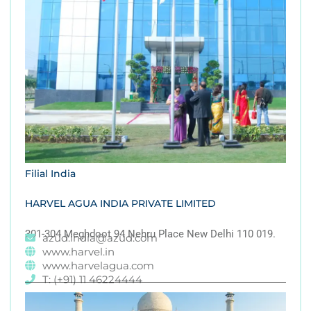
Filial India
HARVEL AGUA INDIA PRIVATE LIMITED
301-304 Meghdoot 94 Nehru Place New Delhi 110 019.
azud.india@azud.com
www.harvel.in
www.harvelagua.com
T: (+91) 11 46224444