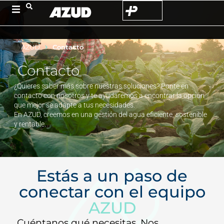
AZUD
Contacto
Contacto
¿Quieres saber más sobre nuestras soluciones? Ponte en
contacto con nosotros y te ayudaremos a encontrar la opción
que mejor se adapte a tus necesidades.
En AZUD, creemos en una gestión del agua eficiente, sostenible
y rentable.
Estás a un paso de
conectar con el equipo
AZUD
Cuéntanos qué necesitas. Nos