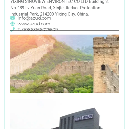
YIXING SINOVIEW ENVIRONTEC CO.LTD Building 3,
No.489 Lv Yuan Road, Xinjie Jiedao. Protection
Industrial Park, 214200 Yixing City, China.
info@azud.com
www.azud.com
T: 00863166075509