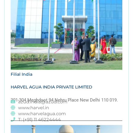
Filial India
HARVEL AGUA INDIA PRIVATE LIMITED
301-304 Meghdoot 94 Nehru Place New Delhi 110 019.
azud.india@azud.com
www.harvel.in
www.harvelagua.com
T: (+91) 11 46224444