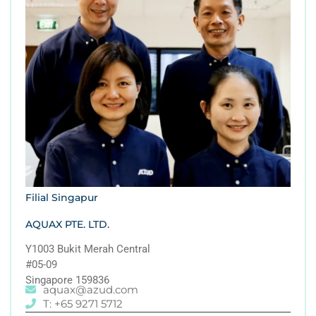
Filial Singapur
AQUAX PTE. LTD.
Y1003 Bukit Merah Central
#05-09
Singapore 159836
aquax@azud.com
T: +65 9271 5712