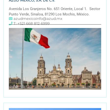
AZUD MEXICO, S.A. DE C.V.
Avenida Los Granjeros No. 651 Oriente, Local 1. Sector
Punto Verde, Sinaloa, 81290 Los Mochis, México.
azudmexicoinfo@azud.mx
T: +521 668 812 6999