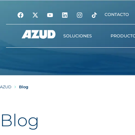
CONTACTO
SOLUCIONES
PRODUCT
Riego
Filtración
Automatización y gest
AZUD
Blog
digital
Tratamiento del agua
Nutrición vegetal
Blog