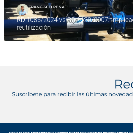
FRANCISCO PEÑA
RD 1085/2024 vs RD 1620/2007: Implicac
reutilización
Re
Suscríbete para recibir las últimas novedad