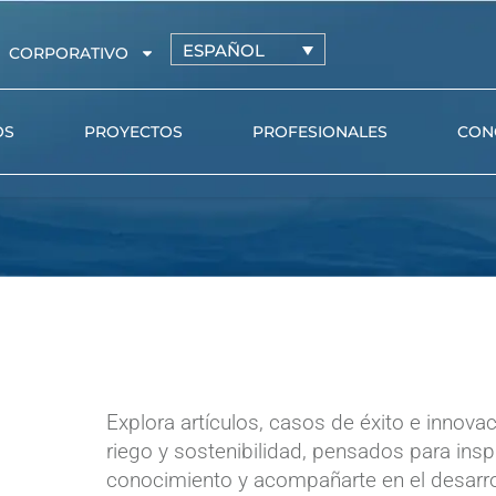
ESPAÑOL
CORPORATIVO
OS
PROYECTOS
PROFESIONALES
CON
Tuberías de riego con
AZUD PR
gotero autocompensante
AZUD GE
Tuberías de riego con gotero
ión
turbulento
Tuberías de conducción y
microtubo
Goteros pinchados
Explora artículos, casos de éxito e innovaci
riego y sostenibilidad, pensados para inspi
Accesorios de conexión
conocimiento y acompañarte en el desarro
Válvulas hidráulicas