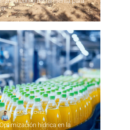
erráneo como herramienta para
ico
LUCAS SÁNCHEZ
Optimización hídrica en la