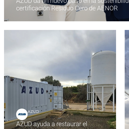
AZUD da un nuevo paso en la sostenibilid
certificación Residuo Cero de AENOR
AZUD
AZUD ayuda a restaurar el