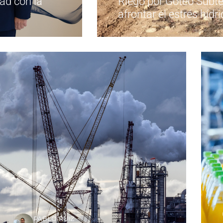
ad con la
Riego por Goteo Subt
afrontar el estrés hídr
PABLO RUIZ