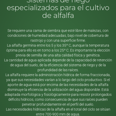
especializados para el cultivo
de alfalfa
Se requiere una cama de siembra que esté libre de malezas, con
condiciones de humedad adecuadas, bajo nivel de cobertura de
rastrojo y con una superficie firme.
La alfalfa germina entre los 5 y los 35º C, aunque la temperatura
óptima para ello es en torno a los 25º C. Es importante la elección
previa de semilla de una alta calidad física y genética.
La cantidad de agua aplicada depende de la capacidad de retención
de agua del suelo, de la eficiencia del sistema de riego y de la
profundidad de las raíces.
La alfalfa requiere la administración hídrica de forma fraccionada,
ya que sus necesidades varían a lo largo del ciclo productivo. Si el
aporte de agua está por encima de las necesidades de la alfalfa
disminuye la eficiencia de la utilización del agua disponible. Está
adaptada morfológica y fisiológicamente para resistir prolongados
déficits hídricos, como consecuencia de que sus raíces pueden
penetrar profundamente en el perfil del suelo.
Las necesidades hídricas de la alfalfa en el total del ciclo se sitúan
entre 700-900 mm de agua.