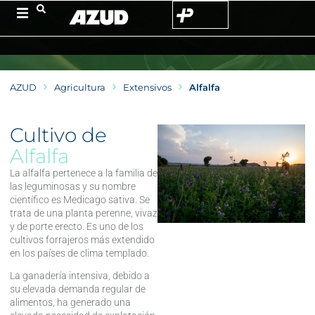
AZUD
Agricultura
Extensivos
Alfalfa
Cultivo de
Alfalfa
La alfalfa pertenece a la familia de
las leguminosas y su nombre
científico es Medicago sativa. Se
trata de una planta perenne, vivaz
y de porte erecto. Es uno de los
cultivos forrajeros más extendido
en los países de clima templado.
La ganadería intensiva, debido a
su elevada demanda regular de
alimentos, ha generado una