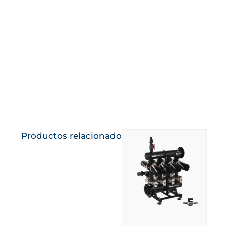
trigo, maíz y
eficiencia y
alfalfa
sostenibilidad
Conoce más
Conoce más
Productos relacionados