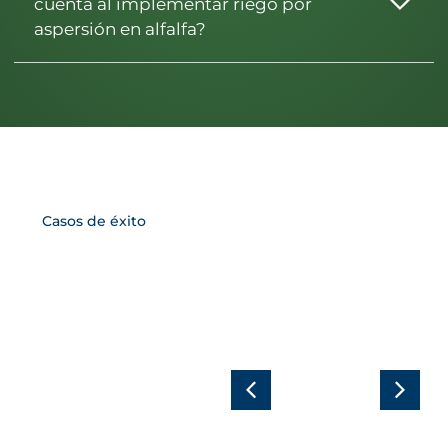
cuenta al implementar riego por
aspersión en alfalfa?
Casos de éxito
Riego por
Goteo
Subterráeno
Riego por
en cultivos
Goteo
de
Subterráneo
aprovechamiento
en cultivos
ganadero:
extensivos:
ahorro,