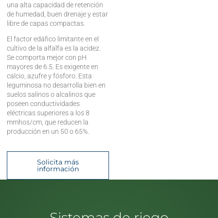
una alta capacidad de retención
de humedad, buen drenaje y estar
libre de capas compactas.
El factor edáfico limitante en el
cultivo de la alfalfa es la acidez.
Se comporta mejor con pH
mayores de 6.5. Es exigente en
calcio, azufre y fósforo. Esta
leguminosa no desarrolla bien en
suelos salinos o alcalinos que
poseen conductividades
eléctricas superiores a los 8
mmhos/cm, que reducen la
producción en un 50 o 65%.
Solicita más
información
Sistemas de riego