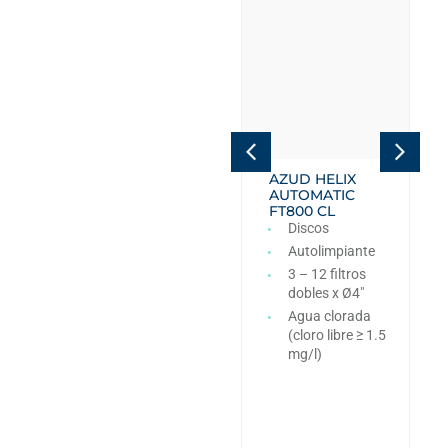
AZUD HELIX
AZUD HELIX
AUTOMATIC
AUTOMATIC
FT4DC
FT800 CL
Discos
Discos
Autolimpiante
Autolimpiante
6 – 12 filtros
3 – 12 filtros
dobles x Ø4″
dobles x Ø4″
PN10
Agua clorada
(cloro libre ≥ 1.5
mg/l)