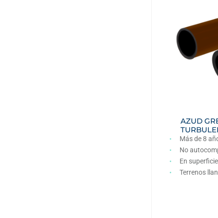
AZUD GR
TURBULE
Más de 8 añ
No autocom
En superficie
Terrenos lla