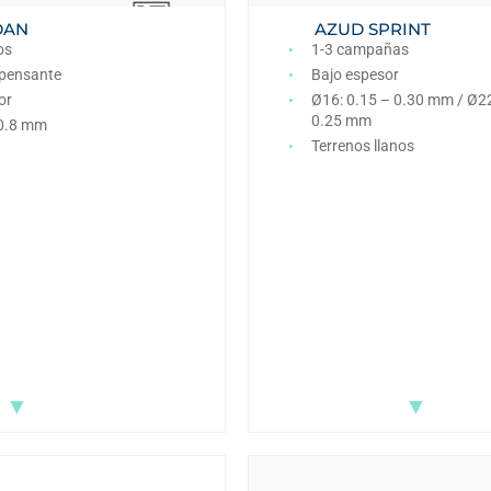
DAN
AZUD SPRINT
os
1-3 campañas
pensante
Bajo espesor
or
Ø16: 0.15 – 0.30 mm / Ø22
0.25 mm
 0.8 mm
Terrenos llanos
▼
▼