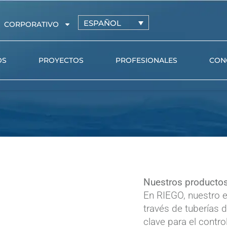
ESPAÑOL
CORPORATIVO
OS
PROYECTOS
PROFESIONALES
CON
Tuberías de riego con
AZUD PR
gotero autocompensante
AZUD GE
Tuberías de riego con gotero
ión
turbulento
Tuberías de conducción y
microtubo
Nuestros productos
Goteros pinchados
En RIEGO, nuestro e
través de tuberías
Accesorios de conexión
clave para el contr
Válvulas hidráulicas