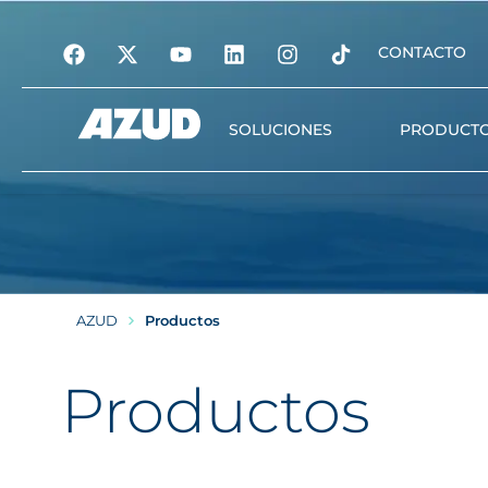
CONTACTO
SOLUCIONES
PRODUCT
Riego
Filtración
Automatización y gest
AZUD
Productos
digital
Tratamiento del agua
Productos
Nutrición vegetal