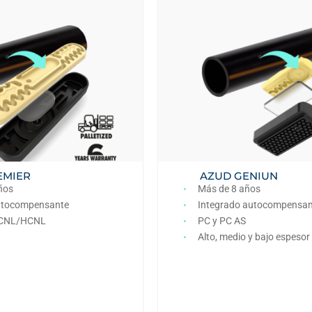
EMIER
AZUD GENIUN
ños
Más de 8 años
utocompensante
Integrado autocompensan
y CNL/HCNL
PC y PC AS
Alto, medio y bajo espesor