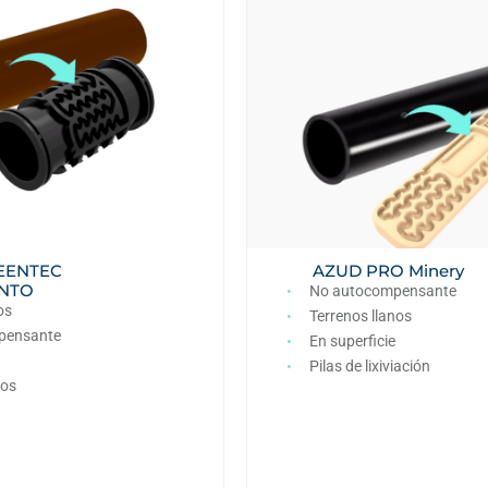
EENTEC
AZUD PRO Minery
NTO
No autocompensante
os
Terrenos llanos
pensante
En superficie
Pilas de lixiviación
nos