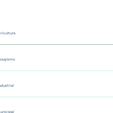
AZUD PREMIER
ricultura
isajismo
ndustrial
unicipal