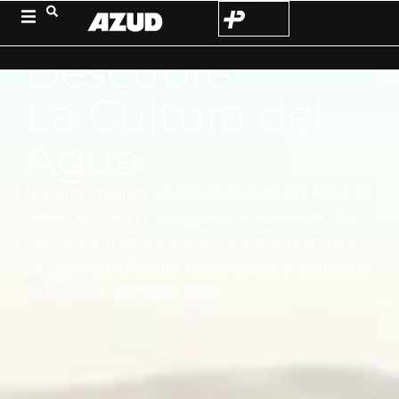
Descubre
La Cultura del
Agua
Nuestro objetivo es que La Cultura del Agua se
refleje en todo lo que somos y hacemos. Por
ello, desarrollamos soluciones que promueven
un uso más eficiente, responsable y sostenible
del agua en sectores clave.