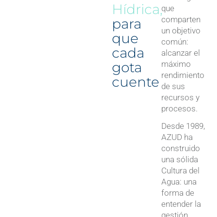
Hídrica,
que
comparten
para
un objetivo
que
común:
cada
alcanzar el
gota
máximo
rendimiento
cuente
de sus
recursos y
procesos.
Desde 1989,
AZUD ha
construido
una sólida
Cultura del
Agua: una
forma de
entender la
gestión