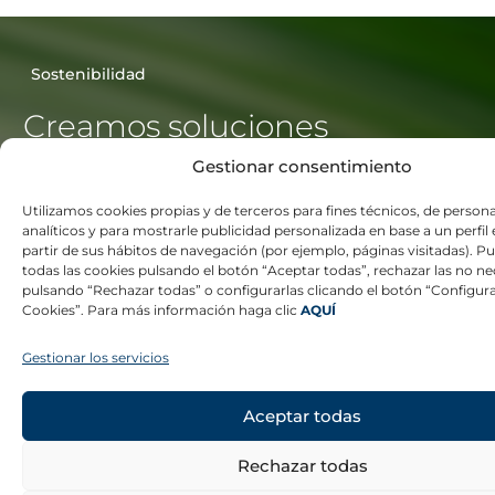
Sostenibilidad
Creamos soluciones
que cuidan el planeta
Gestionar consentimiento
Conoce más
Utilizamos cookies propias y de terceros para fines técnicos, de persona
analíticos y para mostrarle publicidad personalizada en base a un perfil
partir de sus hábitos de navegación (por ejemplo, páginas visitadas). P
todas las cookies pulsando el botón “Aceptar todas”, rechazar las no ne
Fabricación responsable
pulsando “Rechazar todas” o configurarlas clicando el botón “Configur
Nos comprometemos a minimizar nuestra huella de
Cookies”. Para más información haga clic
AQUÍ
carbono a través de un plan de reducción de emisiones,
reflejando nuestro compromiso con un futuro más
Gestionar los servicios
limpio y verde.
Aceptar todas
Cuidamos de las personas
La Cultura del Agua también implica cuidar de las
personas que forman parte de nuestro equipo y las
Rechazar todas
comunidades con las que trabajamos. Nuestra prioridad