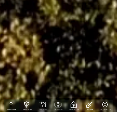
Agricultura
Paisajismo
Industrial
Municipal
Residencial
Minería
Humanitario