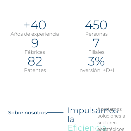
+
40
450
Años de experiencia
Personas
9
7
Fábricas
Filiales
82
3
%
Patentes
Inversión I+D+I
Impulsamos
Aportamos
Sobre nosotros
soluciones a
la
sectores
Eficiencia
estratégicos