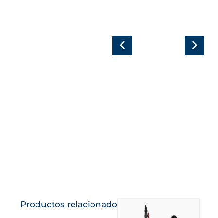
Subterráneo
Cómo
para
aumentar el
aumentar la
rendimiento
producción
del maíz con
de maíz,
una dotación
ahorrando
limitada de
agua y
agua
fertilizantes
Conoce más
Conoce más
Productos relacionados