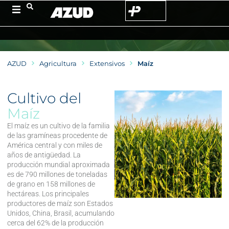
AZUD
Agricultura
Extensivos
Maíz
Cultivo del
Maíz
El maíz es un cultivo de la familia
de las gramíneas procedente de
América central y con miles de
años de antigüedad. La
producción mundial aproximada
es de 790 millones de toneladas
de grano en 158 millones de
hectáreas. Los principales
productores de maíz son Estados
Unidos, China, Brasil, acumulando
cerca del 62% de la producción