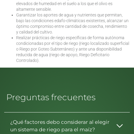
elevados de humedad en el suelo a los que el olivo es
altamente sensible.
Garantizar los aportes de agua y nutrientes que permitan,
bajo las condiciones edafo-climáticas existentes, alcanzar un
óptimo compromiso entre cantidad de cosecha, rendimiento
y calidad del cultivo.
Realizar prácticas de riego específicas de forma autónoma
condicionadas por el tipo de riego (riego localizado superficial
o Riego por Goteo Subterráneo) y ante una disponibilidad
reducida de agua (riego de apoyo, Riego Deficitario
Controlado).
Preguntas frecuentes
¿Qué factores debo considerar al elegir
un sistema de riego para el maíz?