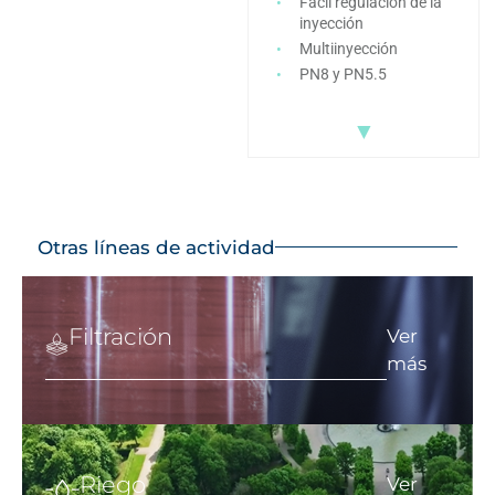
Fácil regulación de la
inyección
Multiinyección
PN8 y PN5.5
▼
Otras líneas de actividad
Filtración
Ver
más
Riego
Ver