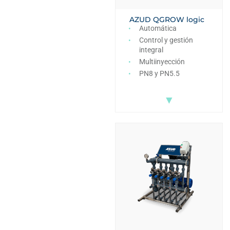
AZUD QGROW logic
Automática
Control y gestión
integral
Multiinyección
PN8 y PN5.5
▼