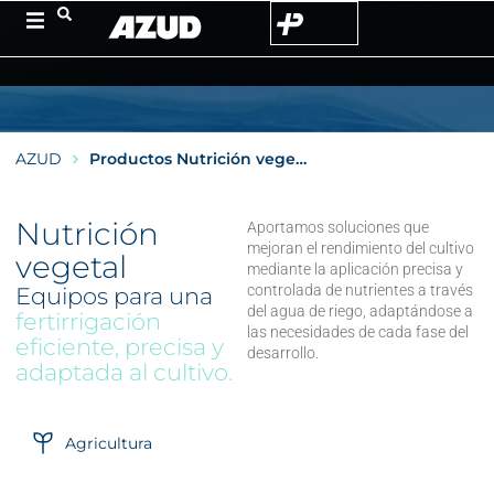
AZUD
Productos Nutrición vegetal
Nutrición
Aportamos soluciones que
mejoran el rendimiento del cultivo
vegetal
mediante la aplicación precisa y
controlada de nutrientes a través
Equipos para una
del agua de riego, adaptándose a
fertirrigación
las necesidades de cada fase del
eficiente, precisa y
desarrollo.
adaptada al cultivo.
Agricultura