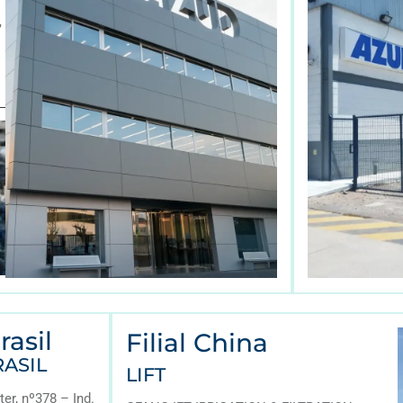
,
rasil
Filial China
ASIL
LIFT
er, nº378 – Ind.