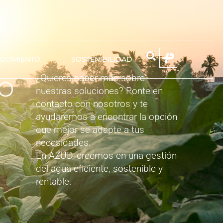
OCIMIENTO
SOSTENIBILIDAD
o
¿Quieres saber más sobre
nuestras soluciones? Ponte en
contacto con nosotros y te
EMIER
ayudaremos a encontrar la opción
NIUN
que mejor se adapte a tus
necesidades.
En AZUD, creemos en una gestión
del agua eficiente, sostenible y
rentable.