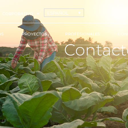
ESPAÑOL
CORPORATIVO
OS
PROYECTOS
PROFESIONALES
CON
Contact
Tuberías de riego con
AZUD PR
gotero autocompensante
AZUD GE
Tuberías de riego con gotero
ión
turbulento
Tuberías de conducción y
microtubo
Goteros pinchados
Accesorios de conexión
Válvulas hidráulicas