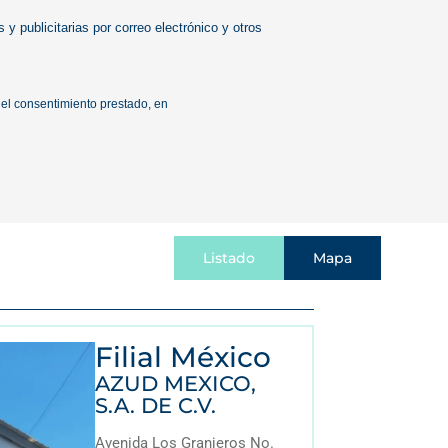
Listado
Mapa
Filial México
AZUD MEXICO,
S.A. DE C.V.
Avenida Los Granjeros No.