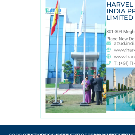
HARVEL
INDIA P
LIMITED
301-304 Megh
Place New Del
azud.ind
www.harv
www.har
T: (+91) 