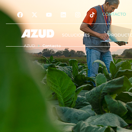
CONTACTO
SOLUCIONES
PRODUCT
AZUD
Contacto
Riego
Filtración
Automatización y gest
digital
Tratamiento del agua
Nutrición vegetal