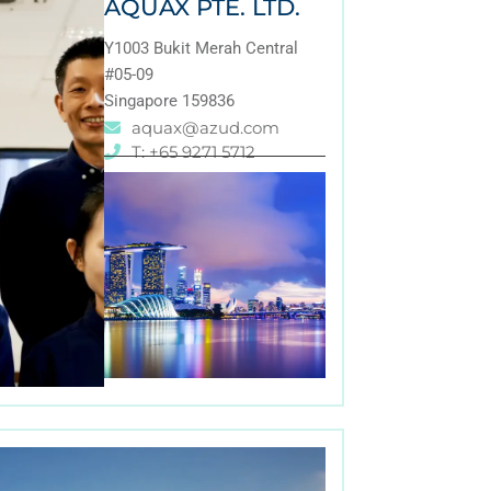
AQUAX PTE. LTD.
Y1003 Bukit Merah Central
#05-09
Singapore 159836
aquax@azud.com
T: +65 9271 5712