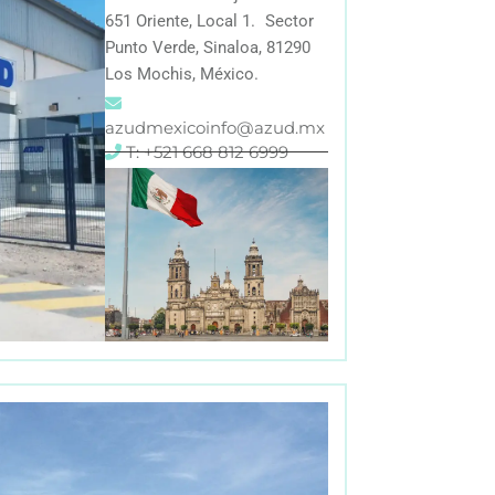
651 Oriente, Local 1. Sector
Punto Verde, Sinaloa, 81290
Los Mochis, México.
azudmexicoinfo@azud.mx
T: +521 668 812 6999