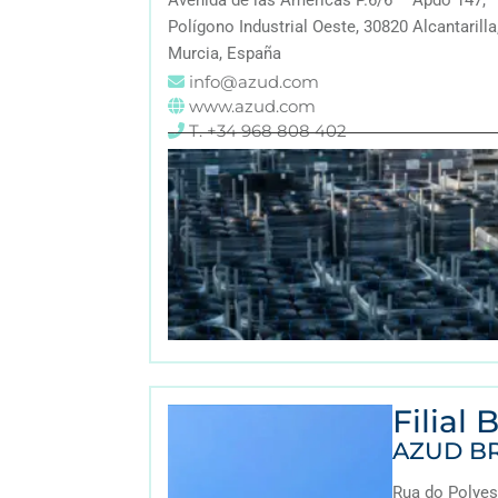
Avenida de las Américas P.6/6 – Apdo 147,
Polígono Industrial Oeste, 30820 Alcantarilla
Murcia, España
info@azud.com
www.azud.com
T. +34 968 808 402
Filial B
AZUD BR
Rua do Polyest