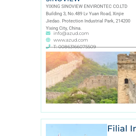
YIXING SINOVIEW ENVIRONTEC CO.LTD
Building 3, No.489 Lv Yuan Road, Xinjie
Jiedao. Protection Industrial Park, 214200
Yixing City, China.
info@azud.com
www.azud.com
T: 00863166075509
Filial 