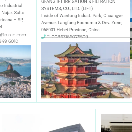
GFANG IFT IRRIGATION & FILTRATION
o Industrial
SYSTEMS, CO., LTD. (LIFT)
 Najar. Salto
Inside of Wantong Indust. Park, Chuangye
icana – SP,
Avenue, Langfang Economic & Dev. Zone,
4.
065001 Hebei Province, China.
il@azud.com
T: 00863166075509
3849 6010