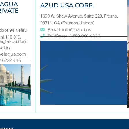
 AGUA
AZUD USA CORP.
RIVATE
1690 W. Shaw Avenue, Suite 220, Fresno,
93711. CA (Estados Unidos)
Email: info@azud.us
doot 94 Nehru
Teléfono: +1 559 801 4226
hi 110 019.
ia@azud.com
el.in
velagua.com
11 46224444