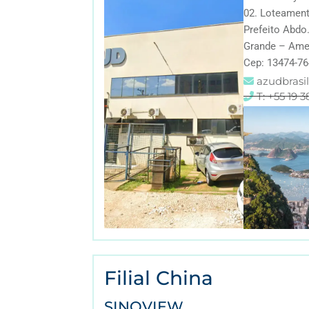
02. Loteament
Prefeito Abdo.
Grande – Amer
Cep: 13474-76
azudbras
T: +55 19 
Filial China
SINOVIEW