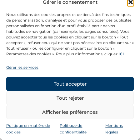
Gérer le consentement
Nous utilisons des cookies propres et de tiers à des fins techniques,
de personnalisation, d'analyse et pour vous proposer des publicités
personnalisées en fonction d'un profil établi à partir de vos
habitudes de navigation (par exemple, les pages consultées). Vous
pouvez accepter tous les cookies en cliquant sur le bouton « Tout
CONTACT
©
Copyright 2026 –
Mentions légales
accepter », refuser ceux qui ne sont pas nécessaires en cliquant sur «
Tous droits
Canal éthique
Tout refuser » ou les configurer en cliquant sur le bouton «
réservés.
Paramètres des cookies ». Pour plus d'informations, cliquez
ICI
Politique de
En savoir plus
confidentialité
Gérer les services
SUIVEZ-NOUS
Tout accepter
Tout rejeter
Afficher les préférences
Politique en matière de
Politique de
Mentions
cookies
confidentialité
légales