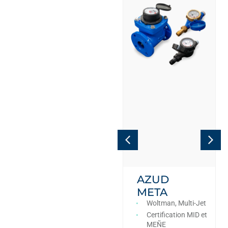
AZUD
AZUD
VORA
META
Anti-vide, Double
Woltman, Multi-Jet
effet cinétique,
Certification MID et
Triple effet
MEÑE