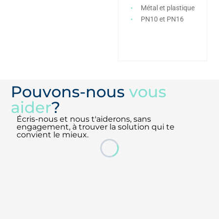
automatique
Métal et plastique
Filetage Ø3/4″ – Ø2
PN10 et PN16
Polymère
PN16* (*Antivide
PN12)
Pouvons-nous
vous
aider
?
Écris-nous et nous t'aiderons, sans
engagement, à trouver la solution qui te
convient le mieux.