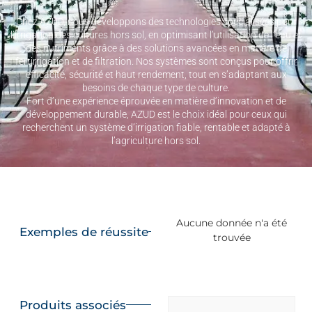
Chez AZUD, nous développons des technologies spécialisées pour
l’irrigation des cultures hors sol, en optimisant l’utilisation de l’eau et
des nutriments grâce à des solutions avancées en matière de
fertirrigation et de filtration. Nos systèmes sont conçus pour offrir
efficacité, sécurité et haut rendement, tout en s’adaptant aux
besoins de chaque type de culture.
Fort d’une expérience éprouvée en matière d’innovation et de
développement durable, AZUD est le choix idéal pour ceux qui
recherchent un système d’irrigation fiable, rentable et adapté à
l’agriculture hors sol.
Aucune donnée n'a été
Exemples de réussite
trouvée
Produits associés