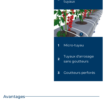
tuyaux
3
2
2
1
1
Micro-tuyau
1
Tuyaux d'arrosage
2
sans goutteurs
Goutteurs perforés
3
Avantages