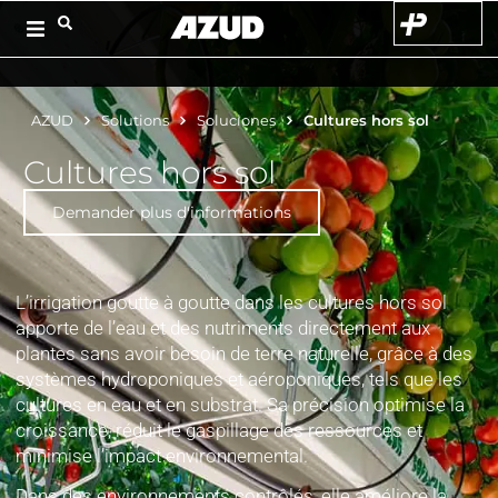
AZUD
Solutions
Soluciones
Cultures hors sol
Cultures hors sol
Demander plus d'informations
L’irrigation goutte à goutte dans les cultures hors sol
apporte de l’eau et des nutriments directement aux
plantes sans avoir besoin de terre naturelle, grâce à des
systèmes hydroponiques et aéroponiques, tels que les
cultures en eau et en substrat. Sa précision optimise la
croissance, réduit le gaspillage des ressources et
minimise l’impact environnemental.
Dans des environnements contrôlés, elle améliore la