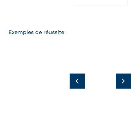
Exemples de réussite
Optimisation
de la nutrition
Nutrition des
des plantes
plantes par
des cultures
fertirrigation
de fraises
dans une
grâce à la
exploitation de
fertirrigation
poivre
En savoir plus
En savoir plus