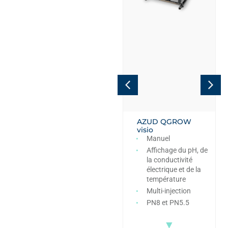
AZUD QGROW
AZUD QGROW
flex
visio
Automatique
Manuel
Capacité
Affichage du pH, de
d’intégration avec
la conductivité
un contrôleur
électrique et de la
externe
température
Multi-injection
Multi-injection
PN8 et PN5.5
PN8 et PN5.5
▼
▼