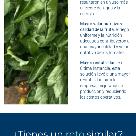
resultaron en un uso más
eficiente del agua y la
energía.
Mayor valor nutritivo y
calidad de la fruta:
el riego
uniforme y la nutrición
adecuada contribuyeron a
una mayor calidad y valor
nutritivo de los tomates.
Mayor rentabilidad:
en
última instancia, esta
solución llevó a una mayor
rentabilidad para la
empresa, mejorando la
producción y reduciendo
los costos operativos.
¿Tienes un
reto
similar?