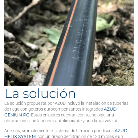
La solución
La solución propuesta por AZUD incluyó la instalación de tuberías
AZUD
de riego con goteros autocompensantes integrados
GENIUN PC
. Estos emisores cuentan con tecnología anti-
obturaciones, un laberinto autolimpiante y una larga vida útil.
AZUD
Además, se implementó el sistema de filtración por discos
HELIX SYSTEM
, con un grado de filtración de 130 micras y un