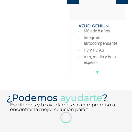
AZUD HELIX
AZUD GENIUN
SYSTEM
Más de 8 años
Discos
Integrado
Manual
autocompensante
Polimérico
PC y PC AS
PN10
Alto, medio y bajo
espesor
▼
¿Podemos
ayudarte
?
Escríbenos y te ayudamos sin compromiso a
encontrar la mejor solución para ti.