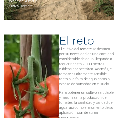
Ubicación
: Almería
Cultivo
: Tomate
El reto
El
cultivo del tomate
se destaca
por su necesidad de una cantidad
considerable de agua, llegando a
requerir hasta 7.000 metros
cúbicos por hectárea. Además, el
tomate es altamente sensible
tanto a la falta de agua como al
exceso de humedad en el suelo.
Para obtener un cultivo saludable
y maximizar la producción de
tomates, la cantidad y calidad del
agua, así como el momento de su
aplicación, son de suma
importancia.