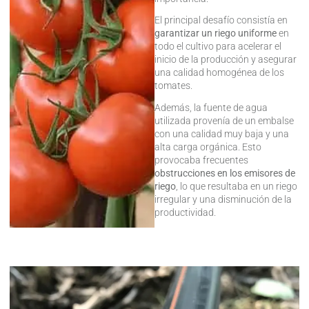
El principal desafío consistía en
garantizar un riego uniforme
en
todo el cultivo para acelerar el
inicio de la producción y asegurar
una calidad homogénea de los
tomates.
Además, la fuente de agua
utilizada provenía de un embalse
con una calidad muy baja y una
alta carga orgánica. Esto
provocaba frecuentes
obstrucciones en los emisores de
riego
, lo que resultaba en un riego
irregular y una disminución de la
productividad.