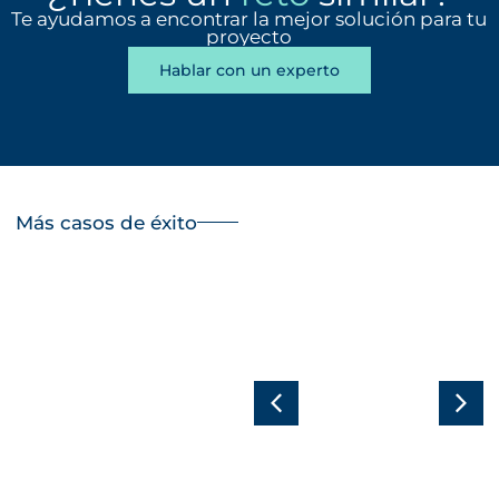
Te ayudamos a encontrar la mejor solución para tu
proyecto
Hablar con un experto
Más casos de éxito
Aprovechamiento
Desalinización
del drenaje en
de aguas de
cultivo
riego para
hidropónico de
optimizar la
fresa para
producción de
mejorar la