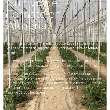
Cultivo de
Tomate en
Almería
Esta finca ubicada en Almería, al sur de
España
, cuenta con
varias hectáreas de superficie dedicadas al
cultivo de tomate
en invernadero
.
Los principales problemas a que se enfrentaba este productor
eran las obturaciones en la tubería y un riego poco uniforme.
Así que, recurrió a las soluciones de AZUD, proveedor de
tecnología referente en esta zona agrícola muy marcada por el
cultivo en invernadero. Es en la provincia de Almería que está la
concentración de invernaderos más grande del mundo, con
más de
32.000 hectáreas
.