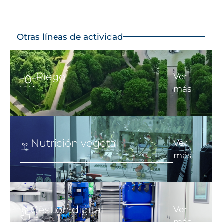
Otras líneas de actividad
Riego
Ver
más
Nutrición vegetal
Ver
más
Gestión digital
Ver
más