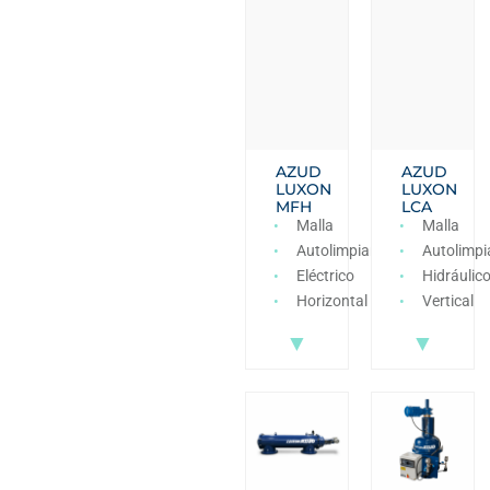
AZUD
AZUD
LUXON
LUXON
MFH
LCA
Malla
Malla
Autolimpiante
Autolimpi
Eléctrico
Hidráulic
Horizontal
Vertical
▼
▼