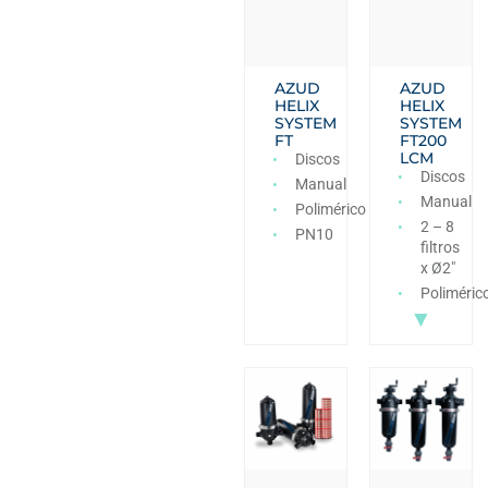
AZUD
AZUD
HELIX
HELIX
SYSTEM
SYSTEM
FT
FT200
LCM
Discos
Discos
Manual
Manual
Polimérico
2 – 8
PN10
filtros
x Ø2″
Poliméric
▼