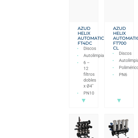
AZUD
AZUD
HELIX
HELIX
AUTOMATIC
AUTOMATI
FT4DC
FT700
CL
Discos
Discos
Autolimpiante
Autolimpi
6 –
Poliméric
12
filtros
PN6
dobles
x Ø4″
PN10
▼
▼