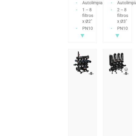
Autolimpiante
Autolimpi
1 – 8
2 – 8
filtros
filtros
x Ø2″
x Ø3″
PN10
PN10
▼
▼