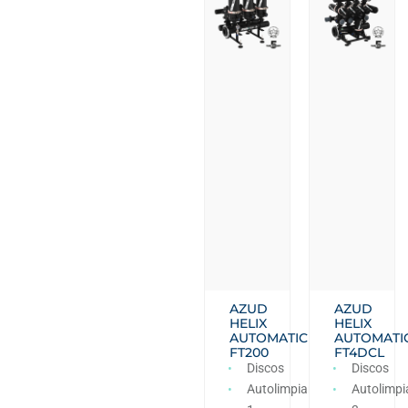
AZUD
AZUD
HELIX
HELIX
AUTOMATIC
AUTOMATI
FT200
FT4DCL
Discos
Discos
Autolimpiante
Autolimpi