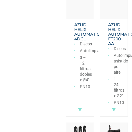
AZUD
AZUD
HELIX
HELIX
AUTOMATIC
AUTOMATI
4DCL
FT200
AA
Discos
Discos
Autolimpiante
Autolimpi
3 –
asistido
12
por
filtros
aire
dobles
1 –
x Ø4″
24
PN10
filtros
x Ø2″
PN10
▼
▼