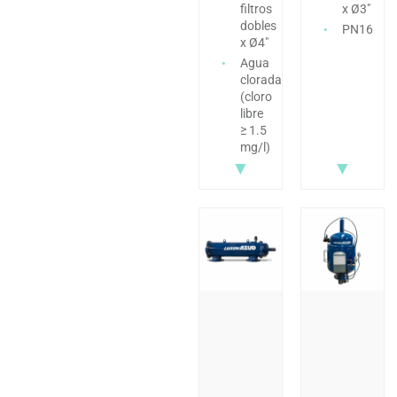
filtros
x Ø3″
dobles
PN16
x Ø4″
Agua
clorada
(cloro
libre
≥ 1.5
mg/l)
▼
▼