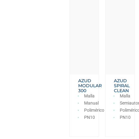
AZUD
AZUD
MODULAR
SPIRAL
300
CLEAN
Malla
Malla
Manual
Semiauto
Polimérico
Poliméric
PN10
PN10