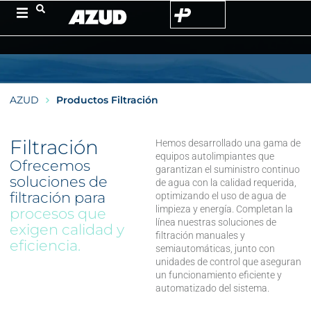
AZUD
Productos Filtración
Filtración
Hemos desarrollado una gama de
equipos autolimpiantes que
Ofrecemos
garantizan el suministro continuo
soluciones de
de agua con la calidad requerida,
filtración para
optimizando el uso de agua de
limpieza y energía. Completan la
procesos que
línea nuestras soluciones de
exigen calidad y
filtración manuales y
eficiencia.
semiautomáticas, junto con
unidades de control que aseguran
un funcionamiento eficiente y
automatizado del sistema.