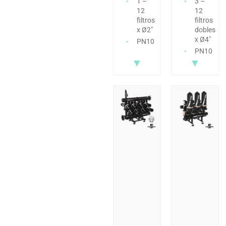
1 –
3 –
12
12
filtros
filtros
x Ø2″
dobles
x Ø4″
PN10
PN10
▼
▼