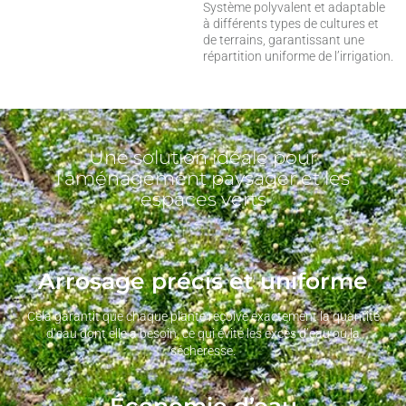
Système polyvalent et adaptable
à différents types de cultures et
de terrains, garantissant une
répartition uniforme de l’irrigation.
Une solution idéale pour
l'aménagement paysager et les
espaces verts
Arrosage précis et uniforme
Cela garantit que chaque plante reçoive exactement la quantité
d’eau dont elle a besoin, ce qui évite les excès d’eau ou la
sécheresse.
Économie d’eau