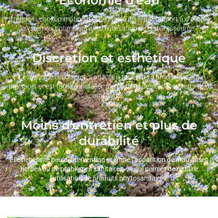
Il réduit la consommation d’eau jusqu’à 50 % par rapport à d’autres
systèmes, optimisant ainsi l’utilisation de cette ressource.
Discretion et esthétique
Ce système est discret, s’adapte à tout type d’aménagement
paysager et est facile à installer, même dans des espaces verts déjà
aménagés.
Moins d’entretien et plus de
durabilité
Elle nécessite peu d’intervention et limite l’apparition de mauvaises
herbes ou de problèmes sanitaires, ce qui permet de réduire
l’utilisation de produits phytosanitaires.