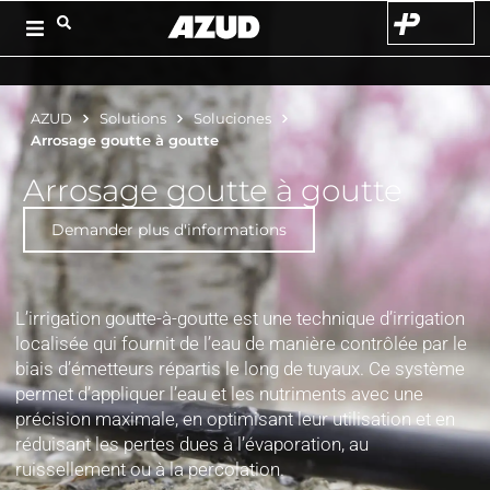
AZUD
Solutions
Soluciones
Arrosage goutte à goutte
Arrosage goutte à goutte
Demander plus d'informations
L’irrigation goutte-à-goutte est une technique d’irrigation
localisée qui fournit de l’eau de manière contrôlée par le
biais d’émetteurs répartis le long de tuyaux. Ce système
permet d’appliquer l’eau et les nutriments avec une
précision maximale, en optimisant leur utilisation et en
réduisant les pertes dues à l’évaporation, au
ruissellement ou à la percolation.