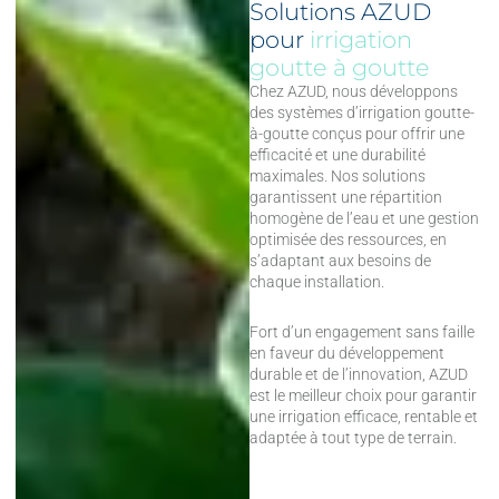
Solutions AZUD
pour
irrigation
goutte à goutte
Chez AZUD, nous développons
des systèmes d’irrigation goutte-
à-goutte conçus pour offrir une
efficacité et une durabilité
maximales. Nos solutions
garantissent une répartition
homogène de l’eau et une gestion
optimisée des ressources, en
s’adaptant aux besoins de
chaque installation.
Fort d’un engagement sans faille
en faveur du développement
durable et de l’innovation, AZUD
est le meilleur choix pour garantir
une irrigation efficace, rentable et
adaptée à tout type de terrain.