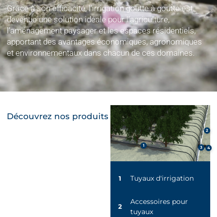
Grâce à son efficacité, l’irrigation goutte à goutte est
devenue une solution idéale pour l’agriculture,
l’aménagement paysager et les espaces résidentiels,
apportant des avantages économiques, agronomiques
et environnementaux dans chacun de ces domaines.
Découvrez nos produits
2
1
3
4
Tuyaux d'irrigation
1
Accessoires pour
2
tuyaux