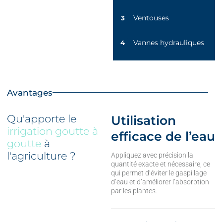
Ventouses
3
Vannes hydrauliques
4
Avantages
Qu'apporte le
Utilisation
irrigation goutte à
efficace de l’eau
goutte
à
l'agriculture ?
Appliquez avec précision la
quantité exacte et nécessaire, ce
qui permet d’éviter le gaspillage
d’eau et d’améliorer l’absorption
par les plantes.