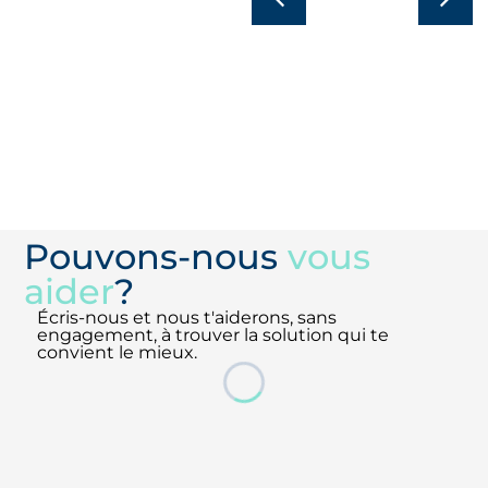
Arrosage
Cultures hors
goutte à
sol
goutte
En savoir plus
En savoir plus
Pouvons-nous
vous
aider
?
Écris-nous et nous t'aiderons, sans
engagement, à trouver la solution qui te
convient le mieux.