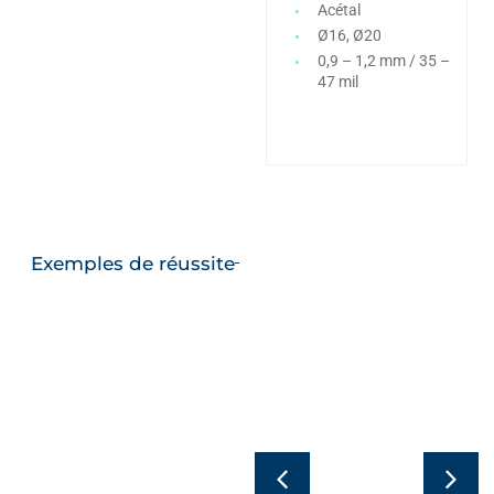
Acétal
Ø16, Ø20
0,9 – 1,2 mm / 35 –
47 mil
Exemples de réussite
La protection
Rentabilité
la plus fiable
maximale
et la plus
dans les
robuste pour
oliveraies
les systèmes
biologiques :
antigel
RGS avec
équipés