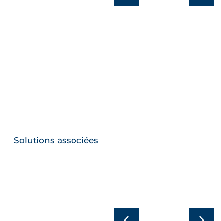
AZUD
d’équipements
PREMIER et
AZUD HELIX
AZUD GENIUN
AUTOMATIC
En savoir plus
En savoir plus
Solutions associées