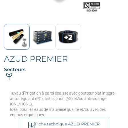
+2
AZUD PREMIER
Secteurs
Tuyau d’irrigation à paroi épaisse avec goutteur plat intégré,
auto-régulant (PC), anti-siphon (AS) et/ou anti-vidange
(CNL/HCNL).
Idéal pour les eaux de mauvaise qualité et/ou avec des
engrais organiques.
Fiche technique AZUD PREMIER