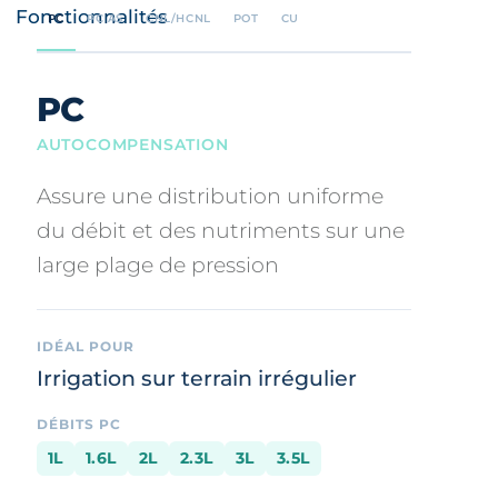
Fonctionnalités
PC
PC AS
CNL/HCNL
POT
CU
PC
AUTOCOMPENSATION
Assure une distribution uniforme
du débit et des nutriments sur une
large plage de pression
IDÉAL POUR
Irrigation sur terrain irrégulier
DÉBITS PC
1L
1.6L
2L
2.3L
3L
3.5L