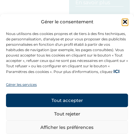
En savoir plus
Gérer le consentement
En savoir plus
Nous utilisons des cookies propres et de tiers à des fins techniques,
de personnalisation, d'analyse et pour vous proposer des publicités
personnalisées en fonction d'un profil établi à partir de vos
habitudes de navigation (par exemple, les pages consultées). Vous
pouvez accepter tous les cookies en cliquant sur le bouton « Tout
accepter », refuser ceux qui ne sont pas nécessaires en cliquant sur «
Tout refuser » ou les configurer en cliquant sur le bouton «
ICI
Paramètres des cookies ». Pour plus d'informations, cliquez
Gérer les services
CONTACT
©
Copyright 2026 –
Mentions légales
Tous droits
Canal éthique
réservés.
Tout accepter
Politique de
En savoir plus
confidentialité
Tout rejeter
SUIVEZ-NOUS
Afficher les préférences