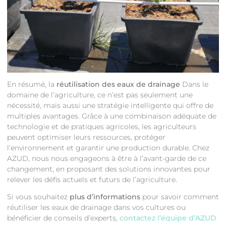
En résumé, la
réutilisation des eaux de drainage
Dans le
domaine de l’agriculture, ce n’est pas seulement une
nécessité, mais aussi une stratégie intelligente qui offre de
multiples avantages. Grâce à une combinaison adéquate de
technologie et de pratiques agricoles, les agriculteurs
peuvent optimiser leurs ressources, protéger
l’environnement et garantir une production durable. Chez
AZUD, nous nous engageons à être à l’avant-garde de ce
changement, en proposant des solutions innovantes pour
relever les défis actuels et futurs de l’agriculture.
Si vous souhaitez
plus d’informations
pour savoir comment
réutiliser les eaux de drainage dans vos cultures ou
bénéficier de conseils d’experts,
contactez l’équipe d’AZUD