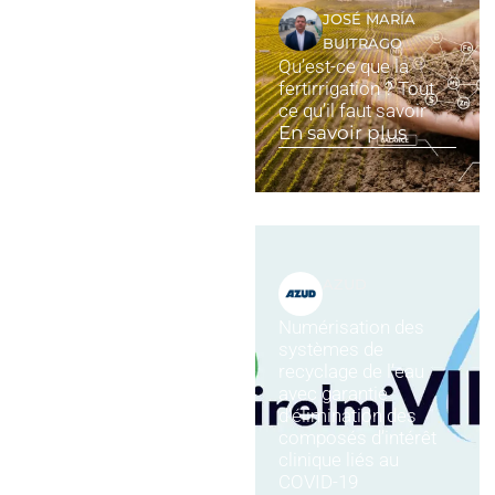
JOSÉ MARÍA
BUITRAGO
Qu’est-ce que la
fertirrigation ? Tout
ce qu’il faut savoir
En savoir plus
AZUD
Numérisation des
systèmes de
recyclage de l’eau
avec garantie
d’élimination des
composés d’intérêt
clinique liés au
COVID-19