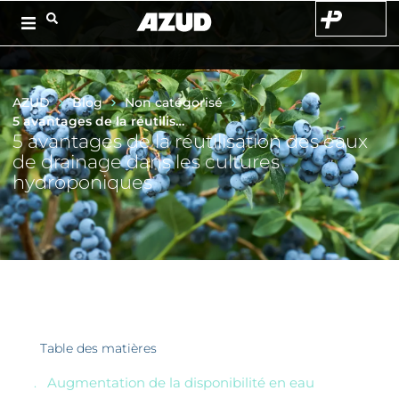
AZUD
Blog
Non catégorisé
5 avantages de la réutilisation des eaux de drainage dans les cultures hydroponiques
5 avantages de la réutilisation des eaux
de drainage dans les cultures
hydroponiques
Table des matières
Augmentation de la disponibilité en eau