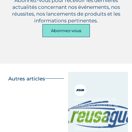
Abonnez-vous pour recevoir les dernières
actualités concernant nos événements, nos
réussites, nos lancements de produits et les
informations pertinentes.
Abonnez-vous
Autres articles
AZUD
Gestion intégrée de
la récupération et de
la réutilisation
efficaces et sûres
des eaux urbaines
résiduaires dans