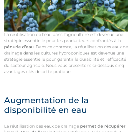
La réutilisation de l’eau dans l’agriculture est devenue une
stratégie essentielle pour les producteurs confrontés à la
pénurie d’eau
. Dans ce contexte, la réutilisation des eaux de
drainage dans les cultures hydroponiques est devenue une
stratégie essentielle pour garantir la durabilité et l’efficacité
du secteur agricole. Nous vous présentons ci-dessous cinq
avantages clés de cette pratique :
Augmentation de la
disponibilité en eau
La réutilisation des eaux de drainage
permet de récupérer