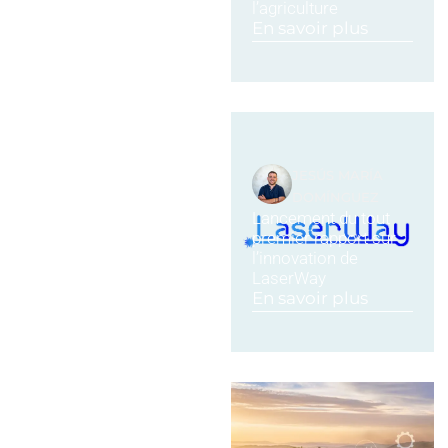
l’agriculture
En savoir plus
JESÚS MARÍA
DOMÍNGUEZ
Lancement du tout
premier rapport sur
l’innovation de
LaserWay
En savoir plus