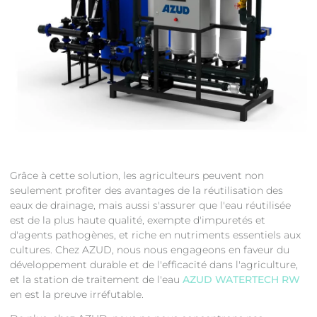
Grâce à cette solution, les agriculteurs peuvent non
seulement profiter des avantages de la réutilisation des
eaux de drainage, mais aussi s'assurer que l'eau réutilisée
est de la plus haute qualité, exempte d'impuretés et
d'agents pathogènes, et riche en nutriments essentiels aux
cultures. Chez AZUD, nous nous engageons en faveur du
développement durable et de l'efficacité dans l'agriculture,
et la station de traitement de l'eau
AZUD WATERTECH RW
en est la preuve irréfutable.