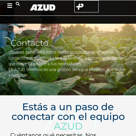
AZUD
Contacto
Contacto
¿Quieres saber más sobre nuestras soluciones? Ponte en
contacto con nosotros y te ayudaremos a encontrar la opción
que mejor se adapte a tus necesidades.
En AZUD, creemos en una gestión del agua eficiente, sostenible
y rentable.
Estás a un paso de
conectar con el equipo
AZUD
Cuéntanos qué necesitas. Nos