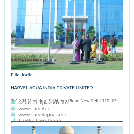
Filial India
HARVEL AGUA INDIA PRIVATE LIMITED
301-304 Meghdoot 94 Nehru Place New Delhi 110 019.
azud.india@azud.com
www.harvel.in
www.harvelagua.com
T: (+91) 11 46224444