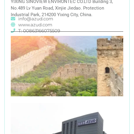
YIXING SINOVIEW ENVIRONTEC CO.LTD Building 3,
No.489 Lv Yuan Road, Xinjie Jiedao. Protection
Industrial Park, 214200 Yixing City, China.
info@azud.com
www.azud.com
T: 00863166075509