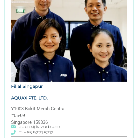
Filial Singapur
AQUAX PTE. LTD.
Y1003 Bukit Merah Central
#05-09
Singapore 159836
aquax@azud.com
T: +65 9271 5712