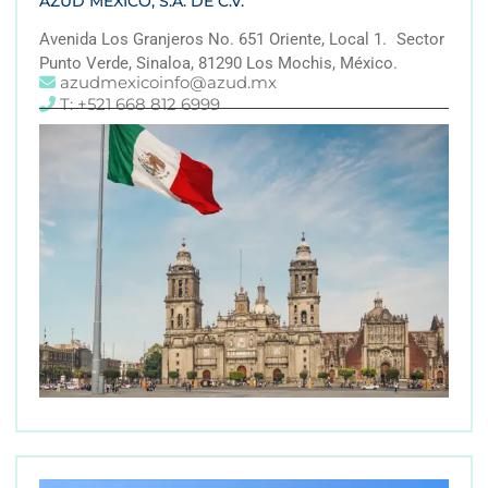
AZUD MEXICO, S.A. DE C.V.
Avenida Los Granjeros No. 651 Oriente, Local 1. Sector
Punto Verde, Sinaloa, 81290 Los Mochis, México.
azudmexicoinfo@azud.mx
T: +521 668 812 6999