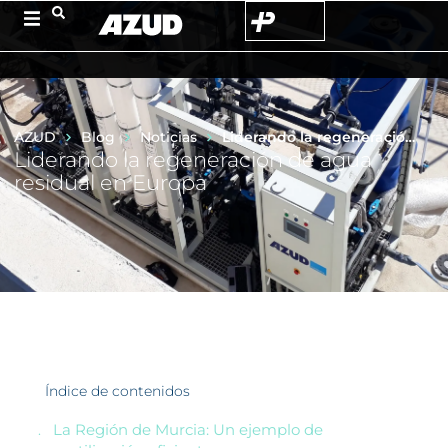
AZUD
Blog
Noticias
Liderando la regeneración de agua residual en Europa
Liderando la regeneración de agua
residual en Europa
Índice de contenidos
La Región de Murcia: Un ejemplo de