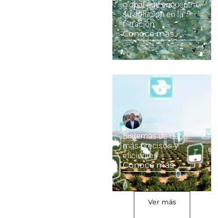
global que encuentra
su solución en la
filtración
Conoce más
JOSE MARÍA
BUITRAGO
Sistemas de riego
más precisos y
eficientes
Conoce más
Ver más