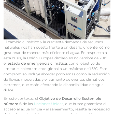
El cambio climático y la creciente demanda de recursos
naturales nos han puesto frente a un desafío urgente: cómo
gestionar de manera más eficiente el agua. En respuesta a
esta crisis, la Unión Europea declaró en noviembre de 2019
el
estado de emergencia climática
, con el objetivo de
limitar el calentamiento global a un máximo de 1,5°C. Este
compromiso incluye abordar problemas como la reducción
de lluvias moderadas y el aumento de eventos climáticos
extremos, que están afectando la disponibilidad de agua
dulce.
En este contexto, el
Objetivo de Desarrollo Sostenible
número 6
de las
Naciones Unidas
, que busca garantizar el
acceso al agua limpia y el saneamiento, resalta la necesidad