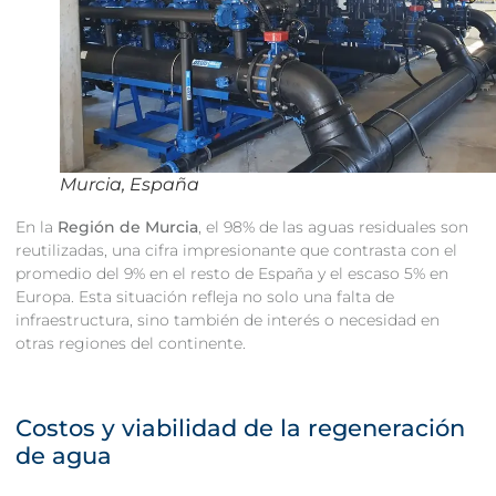
Murcia, España
En la
Región de Murcia
, el 98% de las aguas residuales son
reutilizadas, una cifra impresionante que contrasta con el
promedio del 9% en el resto de España y el escaso 5% en
Europa. Esta situación refleja no solo una falta de
infraestructura, sino también de interés o necesidad en
otras regiones del continente.
Costos y viabilidad de la regeneración
de agua