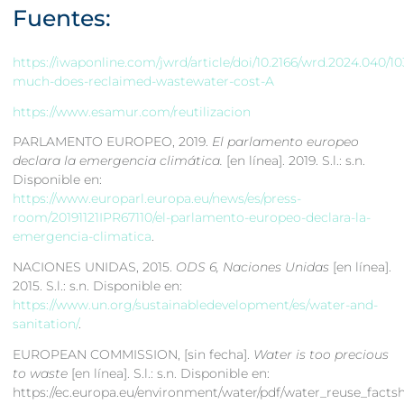
Fuentes:
https://iwaponline.com/jwrd/article/doi/10.2166/wrd.2024.040/
much-does-reclaimed-wastewater-cost-A
https://www.esamur.com/reutilizacion
PARLAMENTO EUROPEO, 2019.
El parlamento europeo
declara la emergencia climática.
[en línea]. 2019. S.l.: s.n.
Disponible en:
https://www.europarl.europa.eu/news/es/press-
room/20191121IPR67110/el-parlamento-europeo-declara-la-
emergencia-climatica
.
NACIONES UNIDAS, 2015.
ODS 6, Naciones Unidas
[en línea].
2015. S.l.: s.n. Disponible en:
https://www.un.org/sustainabledevelopment/es/water-and-
sanitation/
.
EUROPEAN COMMISSION, [sin fecha].
Water is too precious
to waste
[en línea]. S.l.: s.n. Disponible en:
https://ec.europa.eu/environment/water/pdf/water_reuse_factsh