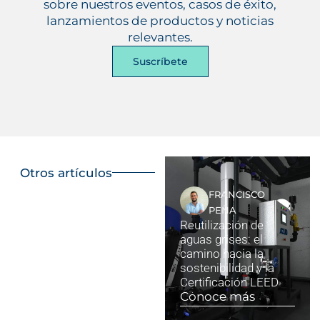
sobre nuestros eventos, casos de éxito,
lanzamientos de productos y noticias
relevantes.
Suscríbete
Otros artículos
FRANCISCO
PEÑA
Reutilización de
aguas grises: el
camino hacia la
sostenibilidad y la
Certificación LEED
Conoce más