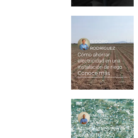
ISIDORO
RODRÍGUEZ
Cómo ahorrar
electricidad en una
instalación de riego
Conoce más
YASSINE
SAADIOUI
Microplásticos en el
agua: un desafío