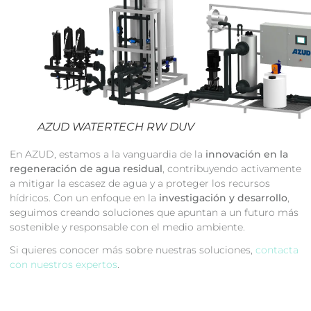
AZUD WATERTECH RW DUV
En AZUD, estamos a la vanguardia de la
innovación en la
regeneración de agua residual
, contribuyendo activamente
a mitigar la escasez de agua y a proteger los recursos
hídricos. Con un enfoque en la
investigación y desarrollo
,
seguimos creando soluciones que apuntan a un futuro más
sostenible y responsable con el medio ambiente.
Si quieres conocer más sobre nuestras soluciones,
contacta
con nuestros expertos
.